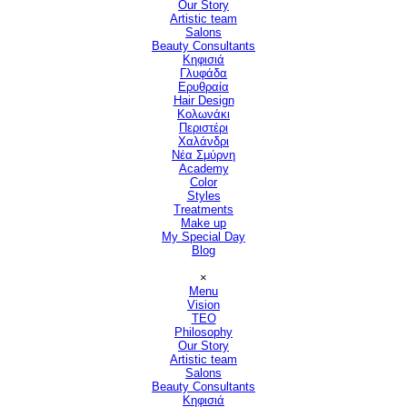
Our Story
Artistic team
Salons
▼
Beauty Consultants
▼
Κηφισιά
Γλυφάδα
Ερυθραία
Hair Design
▼
Κολωνάκι
Περιστέρι
Χαλάνδρι
Νέα Σμύρνη
Academy
Color
Styles
Treatments
Make up
My Special Day
Blog
Παράλειψη μενού
×
Menu
Vision
▼
TEO
Philosophy
Our Story
Artistic team
Salons
▼
Beauty Consultants
▼
Κηφισιά