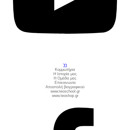
Yt
Κομμωτήρια
Η Ιστορία μας
Η Ομάδα μας
Επικοινωνία
Αποστολή βιογραφικού
www.teoschool.gr
www.teoshop.gr