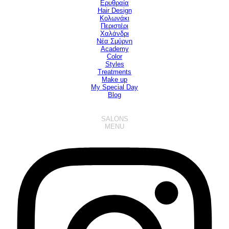
Ερυθραία
Hair Design
▼
Κολωνάκι
Περιστέρι
Χαλάνδρι
Νέα Σμύρνη
Academy
Color
Styles
Treatments
Make up
My Special Day
Blog
SALONS
MENU