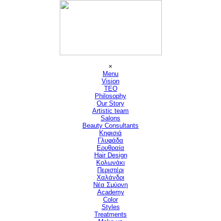
Μετάβαση στο περιεχόμενο
Παράλειψη μενού
×
Menu
Vision
▼
TEO
Philosophy
Our Story
Artistic team
Salons
▼
Beauty Consultants
▼
Κηφισιά
Γλυφάδα
Ερυθραία
Hair Design
▼
Κολωνάκι
Περιστέρι
Χαλάνδρι
Νέα Σμύρνη
Academy
Color
Styles
Treatments