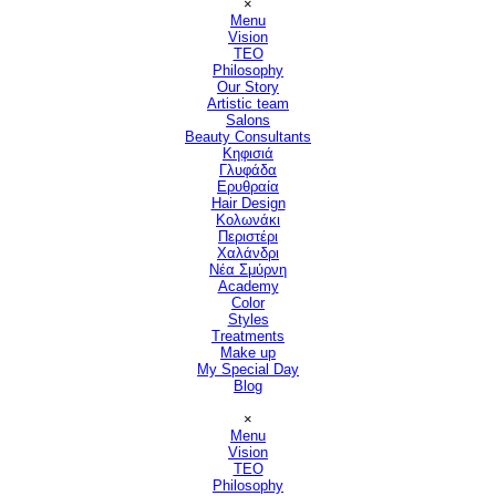
×
Menu
Vision
▼
TEO
Philosophy
Our Story
Artistic team
Salons
▼
Beauty Consultants
▼
Κηφισιά
Γλυφάδα
Ερυθραία
Hair Design
▼
Κολωνάκι
Περιστέρι
Χαλάνδρι
Νέα Σμύρνη
Academy
Color
Styles
Treatments
Make up
My Special Day
Blog
Παράλειψη μενού
×
Menu
Vision
▼
TEO
Philosophy