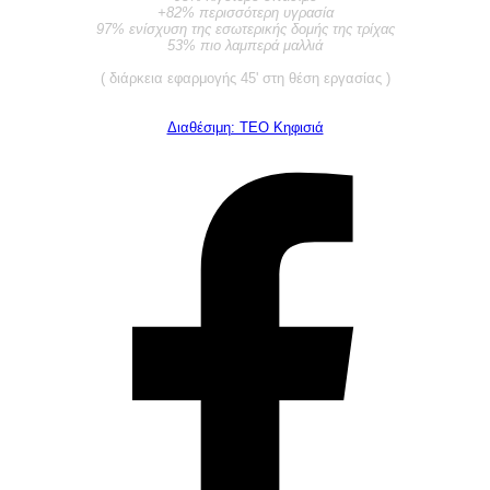
+82% περισσότερη υγρασία
97% ενίσχυση της εσωτερικής δομής της τρίχας
53% πιο λαμπερά μαλλιά
( διάρκεια εφαρμογής 45' στη θέση εργασίας )
Διαθέσιμη: TEO Κηφισιά
©ΤΕΟ 1999 - 2026