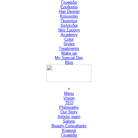
Γλυφάδα
Ερυθραία
Hair Design
▼
Κολωνάκι
Περιστέρι
Χαλάνδρι
Νέα Σμύρνη
Academy
Color
Styles
Treatments
Make up
My Special Day
Blog
Παράλειψη μενού
×
Menu
Vision
▼
TEO
Philosophy
Our Story
Artistic team
Salons
▼
Beauty Consultants
▼
Κηφισιά
Γλυφάδα