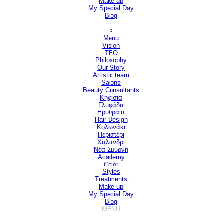
Make up
My Special Day
Blog
Παράλειψη μενού
×
Menu
Vision
▼
TEO
Philosophy
Our Story
Artistic team
Salons
▼
Beauty Consultants
▼
Κηφισιά
Γλυφάδα
Ερυθραία
Hair Design
▼
Κολωνάκι
Περιστέρι
Χαλάνδρι
Νέα Σμύρνη
Academy
Color
Styles
Treatments
Make up
My Special Day
Blog
MENU
Παράλειψη μενού