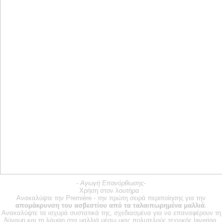
- Αγωγή Επανόρθωσης-
Première
Χρήση στον λουτήρα :
Ανακαλύψτε την Première - την πρώτη σειρά περιποίησης για την
απομάκρυνση του ασβεστίου από τα ταλαιπωρημένα μαλλιά
.
Ανακαλύψτε τα ισχυρά συστατικά της, σχεδιασμένα για να επαναφέρουν τη
δύναμη και τη λάμψη στα μαλλιά μέσω μιας
πολυτελούς τεχνικής layering
.