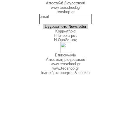
Αποστολή βιογραφικού
www.teoschool.gr
teoshop.gr
Κομμωτήρια
Η Ιστορία μας
Η Ομάδα μας
Επικοινωνία
Αποστολή βιογραφικού
www.teoschool.gr
www.teoshop.gr
Πολιτική απορρήτου & cookies
©ΤΕΟ 1999 - 2025
©ΤΕΟ 1999 - 2026
Επιστροφή στο περιεχόμενο