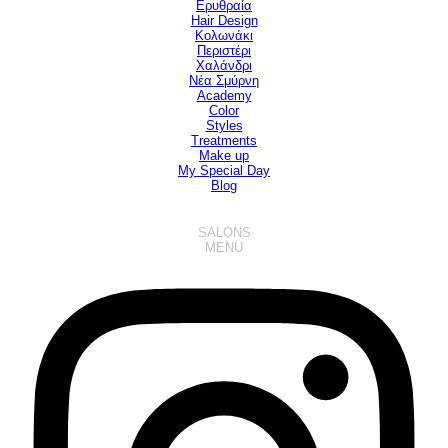
Ερυθραία
Hair Design
▼
Κολωνάκι
Περιστέρι
Χαλάνδρι
Νέα Σμύρνη
Academy
Color
Styles
Treatments
Make up
My Special Day
Blog
SALONS
MENU