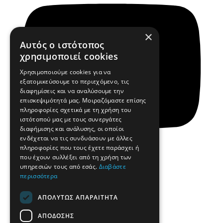
×
Αυτός ο ιστότοπος
χρησιμοποιεί cookies
Χρησιμοποιούμε cookies για να
εξατομικεύσουμε το περιεχόμενο, τις
διαφημίσεις και να αναλύσουμε την
επισκεψιμότητά μας. Μοιραζόμαστε επίσης
πληροφορίες σχετικά με τη χρήση του
ιστότοπού μας με τους συνεργάτες
διαφήμισης και ανάλυσης, οι οποίοι
ενδέχεται να τις συνδυάσουν με άλλες
πληροφορίες που τους έχετε παράσχει ή
που έχουν συλλέξει από τη χρήση των
υπηρεσιών τους από εσάς.
Διαβάστε
περισσότερα
Yt
Κομμωτήρια
ΑΠΟΛΎΤΩΣ ΑΠΑΡΑΊΤΗΤΑ
Η Ιστορία μας
Η Ομάδα μας
Επικοινωνία
ΑΠΌΔΟΣΗΣ
Αποστολή βιογραφικού