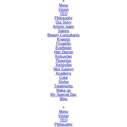
×
Menu
Vision
▼
TEO
Philosophy
Our Story
Artistic team
Salons
▼
Beauty Consultants
▼
Κηφισιά
Γλυφάδα
Ερυθραία
Hair Design
▼
Κολωνάκι
Περιστέρι
Χαλάνδρι
Νέα Σμύρνη
Academy
Color
Styles
Treatments
Make up
My Special Day
Blog
Παράλειψη μενού
×
Menu
Vision
▼
TEO
Philosophy