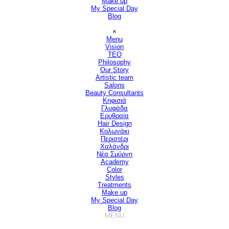
Make up
My Special Day
Blog
Παράλειψη μενού
×
Menu
Vision
▼
TEO
Philosophy
Our Story
Artistic team
Salons
▼
Beauty Consultants
▼
Κηφισιά
Γλυφάδα
Ερυθραία
Hair Design
▼
Κολωνάκι
Περιστέρι
Χαλάνδρι
Νέα Σμύρνη
Academy
Color
Styles
Treatments
Make up
My Special Day
Blog
MENU
Παράλειψη μενού