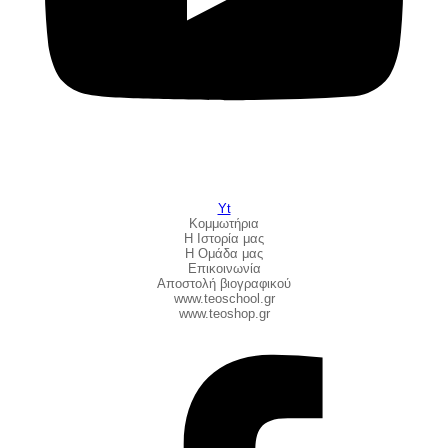
Yt
Κομμωτήρια
Η Ιστορία μας
Η Ομάδα μας
Επικοινωνία
Αποστολή βιογραφικού
www.teoschool.gr
www.teoshop.gr