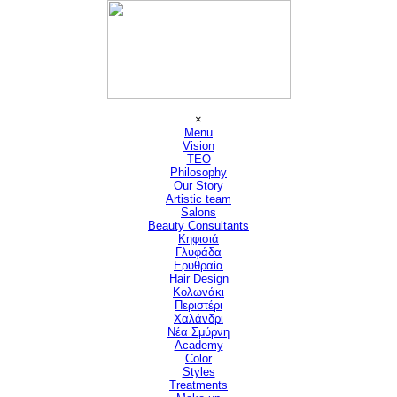
Μετάβαση στο περιεχόμενο
Παράλειψη μενού
×
Menu
Vision
▼
TEO
Philosophy
Our Story
Artistic team
Salons
▼
Beauty Consultants
▼
Κηφισιά
Γλυφάδα
Ερυθραία
Hair Design
▼
Κολωνάκι
Περιστέρι
Χαλάνδρι
Νέα Σμύρνη
Academy
Color
Styles
Treatments