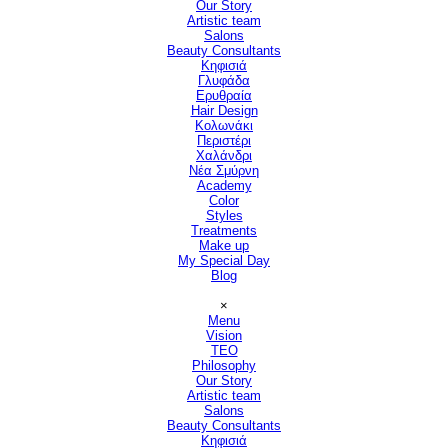
Our Story
Artistic team
Salons
▼
Beauty Consultants
▼
Κηφισιά
Γλυφάδα
Ερυθραία
Hair Design
▼
Κολωνάκι
Περιστέρι
Χαλάνδρι
Νέα Σμύρνη
Academy
Color
Styles
Treatments
Make up
My Special Day
Blog
Παράλειψη μενού
×
Menu
Vision
▼
TEO
Philosophy
Our Story
Artistic team
Salons
▼
Beauty Consultants
▼
Κηφισιά