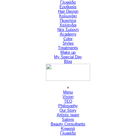
Γλυφάδα
Ερυθραία
Hair Design
▼
Κολωνάκι
Περιστέρι
Χαλάνδρι
Νέα Σμύρνη
Academy
Color
Styles
Treatments
Make up
My Special Day
Blog
Παράλειψη μενού
×
Menu
Vision
▼
TEO
Philosophy
Our Story
Artistic team
Salons
▼
Beauty Consultants
▼
Κηφισιά
Γλυφάδα