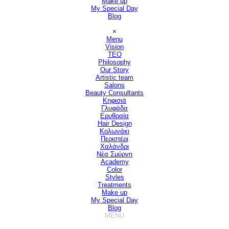
Make up
My Special Day
Blog
Παράλειψη μενού
×
Menu
Vision
▼
TEO
Philosophy
Our Story
Artistic team
Salons
▼
Beauty Consultants
▼
Κηφισιά
Γλυφάδα
Ερυθραία
Hair Design
▼
Κολωνάκι
Περιστέρι
Χαλάνδρι
Νέα Σμύρνη
Academy
Color
Styles
Treatments
Make up
My Special Day
Blog
MENU
Παράλειψη μενού