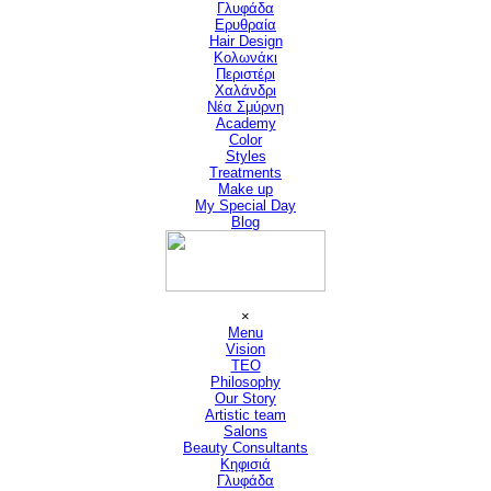
Γλυφάδα
Ερυθραία
Hair Design
▼
Κολωνάκι
Περιστέρι
Χαλάνδρι
Νέα Σμύρνη
Academy
Color
Styles
Treatments
Make up
My Special Day
Blog
Παράλειψη μενού
×
Menu
Vision
▼
TEO
Philosophy
Our Story
Artistic team
Salons
▼
Beauty Consultants
▼
Κηφισιά
Γλυφάδα