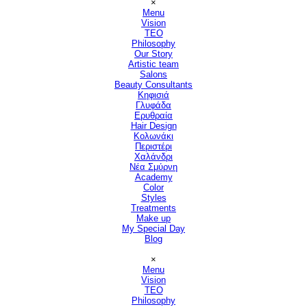
×
Menu
Vision
▼
TEO
Philosophy
Our Story
Artistic team
Salons
▼
Beauty Consultants
▼
Κηφισιά
Γλυφάδα
Ερυθραία
Hair Design
▼
Κολωνάκι
Περιστέρι
Χαλάνδρι
Νέα Σμύρνη
Academy
Color
Styles
Treatments
Make up
My Special Day
Blog
Παράλειψη μενού
×
Menu
Vision
▼
TEO
Philosophy