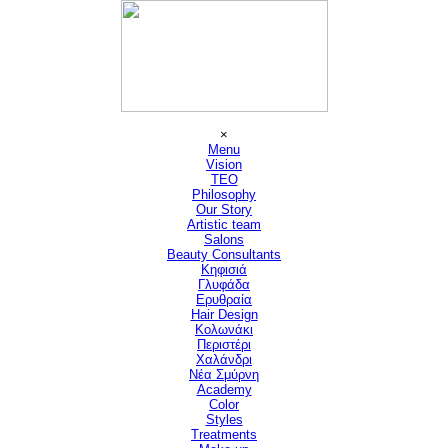
Μετάβαση στο περιεχόμενο
Παράλειψη μενού
×
Menu
Vision
▼
TEO
Philosophy
Our Story
Artistic team
Salons
▼
Beauty Consultants
▼
Κηφισιά
Γλυφάδα
Ερυθραία
Hair Design
▼
Κολωνάκι
Περιστέρι
Χαλάνδρι
Νέα Σμύρνη
Academy
Color
Styles
Treatments