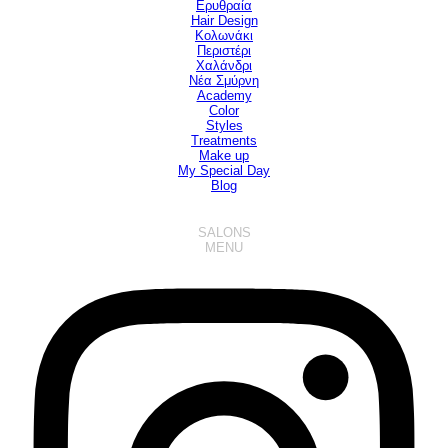
Ερυθραία
Hair Design
▼
Κολωνάκι
Περιστέρι
Χαλάνδρι
Νέα Σμύρνη
Academy
Color
Styles
Treatments
Make up
My Special Day
Blog
SALONS
MENU