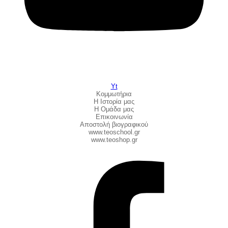
Yt
Κομμωτήρια
Η Ιστορία μας
Η Ομάδα μας
Επικοινωνία
Αποστολή βιογραφικού
www.teoschool.gr
www.teoshop.gr