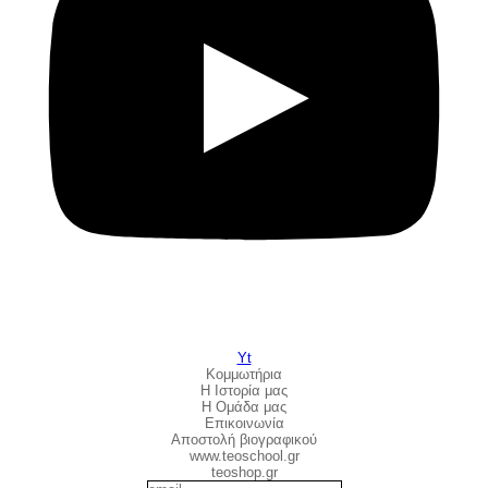
Yt
Κομμωτήρια
Η Ιστορία μας
Η Ομάδα μας
Επικοινωνία
Αποστολή βιογραφικού
www.teoschool.gr
teoshop.gr