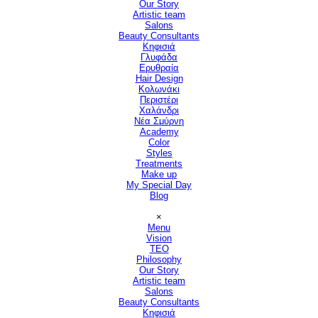
Our Story
Artistic team
Salons
▼
Beauty Consultants
▼
Κηφισιά
Γλυφάδα
Ερυθραία
Hair Design
▼
Κολωνάκι
Περιστέρι
Χαλάνδρι
Νέα Σμύρνη
Academy
Color
Styles
Treatments
Make up
My Special Day
Blog
Παράλειψη μενού
×
Menu
Vision
▼
TEO
Philosophy
Our Story
Artistic team
Salons
▼
Beauty Consultants
▼
Κηφισιά