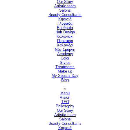
Our Story
Artistic team
Salons
▼
Beauty Consultants
▼
Κηφισιά
Γλυφάδα
Ερυθραία
Hair Design
▼
Κολωνάκι
Περιστέρι
Χαλάνδρι
Νέα Σμύρνη
Academy
Color
Styles
Treatments
Make up
My Special Day
Blog
Παράλειψη μενού
×
Menu
Vision
▼
TEO
Philosophy
Our Story
Artistic team
Salons
▼
Beauty Consultants
▼
Κηφισιά