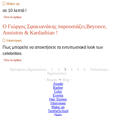
Make up
σε 10 λεπτά !
Όλα τα άρθρα
Ο Γιώργος Σφακιανάκης παρουσιάζει,Beyonce,
Anniston & Kardashian !
Interviews
Πως μπορείτε να αποκτήσετε τα εντυπωσιακά look των
celebrities
Όλα τα άρθρα
Πρόσφατες δημοσιεύσεις
Πηγαίνετε στη σελίδα:
1
Πηγαίνετε στη σελίδα:
2
Τρέχουσα σελίδα:
3
Πηγαίνετε στη σελίδα:
4
Πηγαίνετε στη σελίδα:
5
Πηγαίνετε στη σελίδα
6
Παλαιότερες
δημοσιεύσεις
~ Beauty ❤ Blog ~
Παράλειψη μπλόκ ~ Beauty ❤ Blog ~
Aveda
Barber
Color
Events
Hair Stories
Interviews
Make up
TeotheSchool
Νails