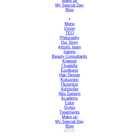
Make up
My Special Day
Blog
Παράλειψη μενού
×
Menu
Vision
▼
TEO
Philosophy
Our Story
Artistic team
Salons
▼
Beauty Consultants
▼
Κηφισιά
Γλυφάδα
Ερυθραία
Hair Design
▼
Κολωνάκι
Περιστέρι
Χαλάνδρι
Νέα Σμύρνη
Academy
Color
Styles
Treatments
Make up
My Special Day
Blog
MENU
Παράλειψη μενού