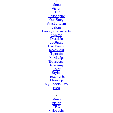
×
Menu
Vision
▼
TEO
Philosophy
Our Story
Artistic team
Salons
▼
Beauty Consultants
▼
Κηφισιά
Γλυφάδα
Ερυθραία
Hair Design
▼
Κολωνάκι
Περιστέρι
Χαλάνδρι
Νέα Σμύρνη
Academy
Color
Styles
Treatments
Make up
My Special Day
Blog
Παράλειψη μενού
×
Menu
Vision
▼
TEO
Philosophy