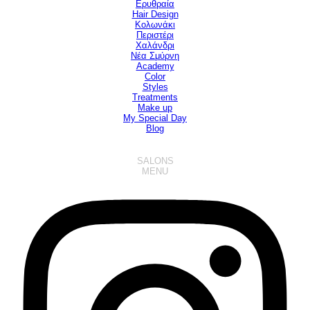
Ερυθραία
Hair Design
▼
Κολωνάκι
Περιστέρι
Χαλάνδρι
Νέα Σμύρνη
Academy
Color
Styles
Treatments
Make up
My Special Day
Blog
SALONS
MENU