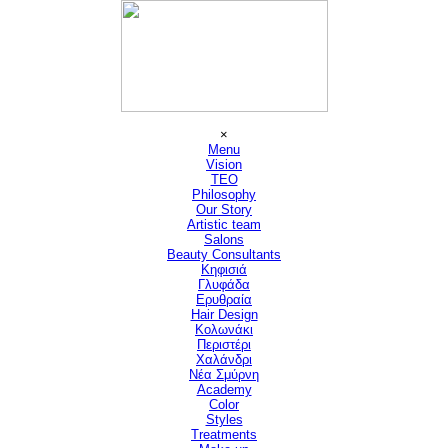
Μετάβαση στο περιεχόμενο
Παράλειψη μενού
×
Menu
Vision
▼
TEO
Philosophy
Our Story
Artistic team
Salons
▼
Beauty Consultants
▼
Κηφισιά
Γλυφάδα
Ερυθραία
Hair Design
▼
Κολωνάκι
Περιστέρι
Χαλάνδρι
Νέα Σμύρνη
Academy
Color
Styles
Treatments