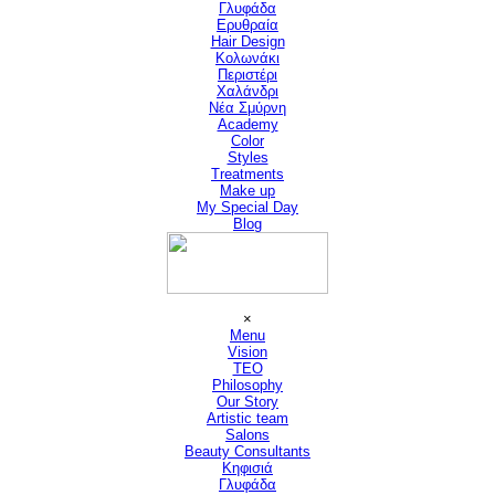
Γλυφάδα
Ερυθραία
Hair Design
▼
Κολωνάκι
Περιστέρι
Χαλάνδρι
Νέα Σμύρνη
Academy
Color
Styles
Treatments
Make up
My Special Day
Blog
Παράλειψη μενού
×
Menu
Vision
▼
TEO
Philosophy
Our Story
Artistic team
Salons
▼
Beauty Consultants
▼
Κηφισιά
Γλυφάδα