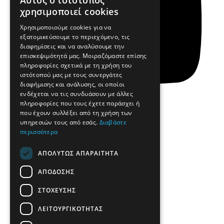
Αυτός ο ιστότοπος
χρησιμοποιεί cookies
Χρησιμοποιούμε cookies για να
εξατομικεύσουμε το περιεχόμενο, τις
διαφημίσεις και να αναλύσουμε την
επισκεψιμότητά μας. Μοιραζόμαστε επίσης
πληροφορίες σχετικά με τη χρήση του
ιστότοπού μας με τους συνεργάτες
διαφήμισης και ανάλυσης, οι οποίοι
ενδέχεται να τις συνδυάσουν με άλλες
πληροφορίες που τους έχετε παράσχει ή
που έχουν συλλέξει από τη χρήση των
υπηρεσιών τους από εσάς.
Διαβάστε
περισσότερα
Yt
Κομμωτήρια
ΑΠΟΛΎΤΩΣ ΑΠΑΡΑΊΤΗΤΑ
Η Ιστορία μας
Η Ομάδα μας
Επικοινωνία
ΑΠΌΔΟΣΗΣ
Αποστολή βιογραφικού
www.teoschool.gr
ΣΤΌΧΕΥΣΗΣ
teoshop.gr
ΛΕΙΤΟΥΡΓΙΚΌΤΗΤΑΣ