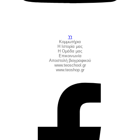
Yt
Κομμωτήρια
Η Ιστορία μας
Η Ομάδα μας
Επικοινωνία
Αποστολή βιογραφικού
www.teoschool.gr
www.teoshop.gr